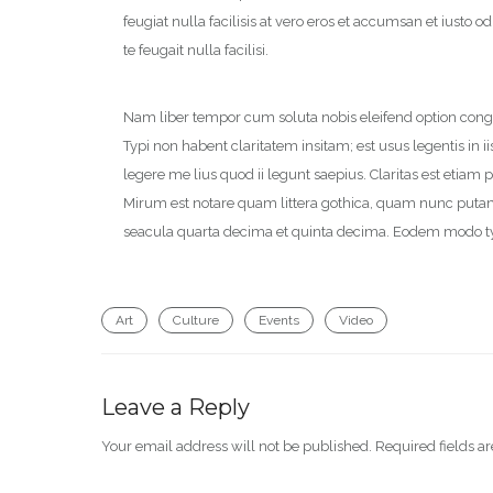
feugiat nulla facilisis at vero eros et accumsan et iusto 
te feugait nulla facilisi.
Nam liber tempor cum soluta nobis eleifend option con
Typi non habent claritatem insitam; est usus legentis in i
legere me lius quod ii legunt saepius. Claritas est eti
Mirum est notare quam littera gothica, quam nunc puta
seacula quarta decima et quinta decima. Eodem modo typi
Art
Culture
Events
Video
Leave a Reply
Your email address will not be published.
Required fields 