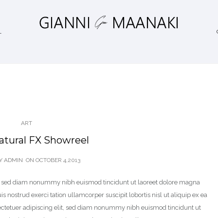
L
ART
atural FX Showreel
Y ADMIN
ON
OCTOBER 4,2013
it, sed diam nonummy nibh euismod tincidunt ut laoreet dolore magna
 nostrud exerci tation ullamcorper suscipit lobortis nisl ut aliquip ex ea
tetuer adipiscing elit, sed diam nonummy nibh euismod tincidunt ut