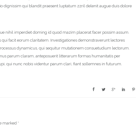
odio dignissim qui blandit praesent luptatum zzril delenit augue duis dolore
gue nihil imperdiet doming id quod mazim placerat facer possim assum.
is qui facit eorum claritatem. Investigationes demonstraverunt lectores
am processus dynamicus, qui sequitur mutationem consuetudium lectorum.
mus parum claram, anteposuerit litterarum formas humanitatis per
, qui nunc nobis videntur parum clari, fiant sollemnes in futurum.
are marked
*