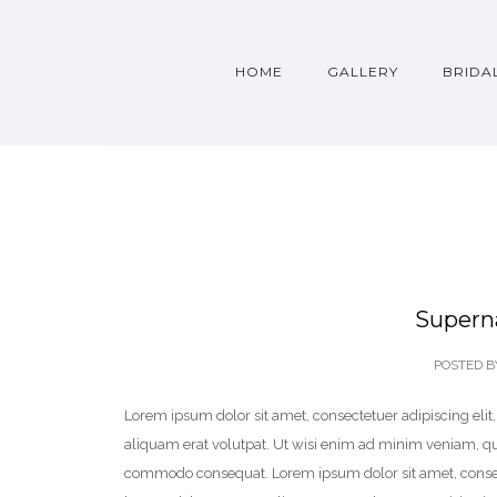
HOME
GALLERY
BRIDA
Supern
POSTED B
Lorem ipsum dolor sit amet, consectetuer adipiscing el
aliquam erat volutpat. Ut wisi enim ad minim veniam, quis
commodo consequat. Lorem ipsum dolor sit amet, consec