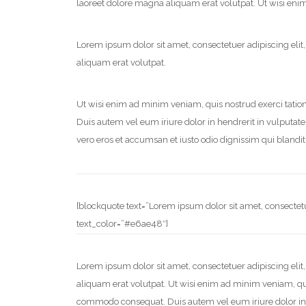
laoreet dolore magna aliquam erat volutpat. Ut wisi enim
Lorem ipsum dolor sit amet, consectetuer adipiscing el
aliquam erat volutpat.
Ut wisi enim ad minim veniam, quis nostrud exerci tation
Duis autem vel eum iriure dolor in hendrerit in vulputate v
vero eros et accumsan et iusto odio dignissim qui blandit
[blockquote text=”Lorem ipsum dolor sit amet, consecte
text_color=”#e6ae48″]
Lorem ipsum dolor sit amet, consectetuer adipiscing el
aliquam erat volutpat. Ut wisi enim ad minim veniam, quis
commodo consequat. Duis autem vel eum iriure dolor in he