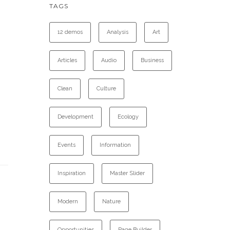
TAGS
12 demos
Analysis
Art
Articles
Audio
Business
Clean
Culture
Development
Ecology
Events
Information
Inspiration
Master Slider
Modern
Nature
Opportunities
Page Builder