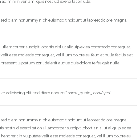
 ad minim veniam, quis nostrud exerci tation ulla.
it, sed diam nonummy nibh euismod tincidunt ut laoreet dolore magna
 ullamcorper suscipit lobortis nisl ut aliquip ex ea commodo consequat.
elit esse molestie consequat, vel illum dolore eu feugiat nulla facilisis at
 praesent luptatum zzril delenit augue duis dolore te feugait nulla
tuer adipiscing elit, sed diam nonum.” show_quote_icon=”yes”
it, sed diam nonummy nibh euismod tincidunt ut laoreet dolore magna
 nostrud exerci tation ullamcorper suscipit lobortis nisl ut aliquip ex ea
ndrerit in vulputate velit esse molestie consequat, vel illum dolore eu