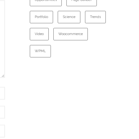
Portfolio
Science
Trends
Video
Woocommerce
WPML