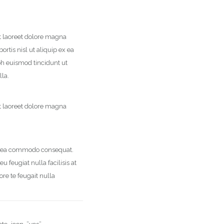
t laoreet dolore magna
rtis nisl ut aliquip ex ea
h euismod tincidunt ut
lla.
t laoreet dolore magna
 ex ea commodo consequat.
 feugiat nulla facilisis at
re te feugait nulla