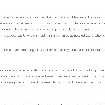
, consectetuer adipiscing elit, sed diam nonummy nibh euismod tincidunt u
si enim ad minim veniam, quis nostrud exerci tation ullamcorper suscipit lobo
psum dolor sit amet, consectetuer adipiscing elit, sed diam nonummy nib
m erat volutpat. Ut wisi enim ad minim veniam, quis nostrud exerci tation u
, consectetuer adipiscing elit, sed diam nonummy nibh euismod tincidunt u
m, quis nostrud exerci tation ullamcorper suscipit lobortis nisl ut aliquip
or in hendrerit in vulputate velit esse molestie consequat, vel illum dolore eu
to odio dignissim qui blandit praesent luptatum zzril delenit augue duis dolo