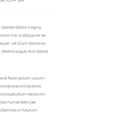
ote_icon=”yes”
t laoreet dolore magna
rtis nisl ut aliquip ex ea
quat, vel illum dolore eu
il delenit augue duis dolore
erat facer possim assum.
emonstraverunt lectores
em consuetudium lectorum.
mas humanitatis per
sollemnes in futurum.