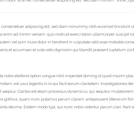
um dolor sit amet, consectetuer adipiscing elit, sed diam nonum.” show_qu
, consectetuer adipiscing elit, sed diam nonummy nibh euismod tincidunt u
si enim ad minim veniam, quis nostrud exerci tation ullamcorper suscipit lobo
em vel eum iriure dolor in hendrerit in vulputate velit esse molestie conse
ero eros et accumsan et iusto odio dignissim qui blandit praesent luptatum zzr
a nobis eleifend option congue nihil imperdiet doming id quod mazim plac
nsitam; est usus legentis in iis qui facit eorum claritatem. Investigationes d
nt saepius. Claritas est etiam processus dynamicus, qui sequitur mutation
era gothica, quam nunc putamus parum claram, anteposuerit litterarum for
inta decima. Eodem modo typi, qui nunc nobis videntur parum clari, fiant 