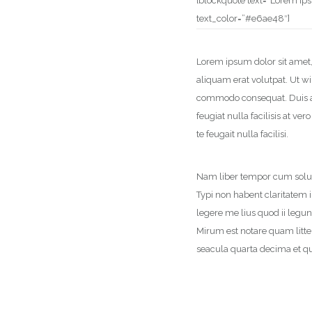
[blockquote text=”Lorem ips
text_color=”#e6ae48″]
Lorem ipsum dolor sit amet
aliquam erat volutpat. Ut wi
commodo consequat. Duis aut
feugiat nulla facilisis at v
te feugait nulla facilisi.
Nam liber tempor cum solut
Typi non habent claritatem i
legere me lius quod ii legu
Mirum est notare quam litt
seacula quarta decima et qu