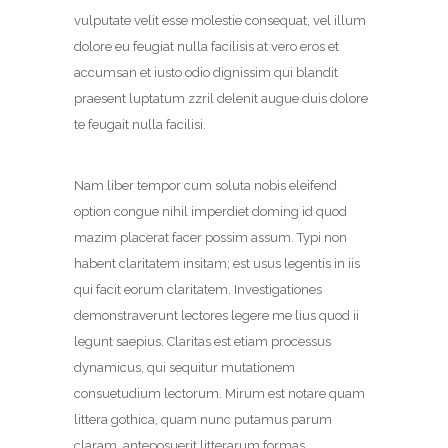
vulputate velit esse molestie consequat, vel illum
dolore eu feugiat nulla facilisis at vero eros et
accumsan et iusto odio dignissim qui blandit
praesent luptatum zzril delenit augue duis dolore
te feugait nulla facilisi.
Nam liber tempor cum soluta nobis eleifend
option congue nihil imperdiet doming id quod
mazim placerat facer possim assum. Typi non
habent claritatem insitam; est usus legentis in iis
qui facit eorum claritatem. Investigationes
demonstraverunt lectores legere me lius quod ii
legunt saepius. Claritas est etiam processus
dynamicus, qui sequitur mutationem
consuetudium lectorum. Mirum est notare quam
littera gothica, quam nunc putamus parum
claram, anteposuerit litterarum formas