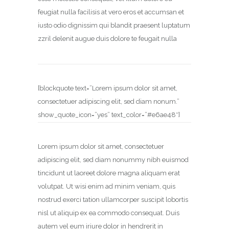
feugiat nulla facilisis at vero eros et accumsan et
iusto odio dignissim qui blandit praesent luptatum
zzril delenit augue duis dolore te feugait nulla
[blockquote text=”Lorem ipsum dolor sit amet,
consectetuer adipiscing elit, sed diam nonum.”
show_quote_icon=”yes” text_color=”#e6ae48″]
Lorem ipsum dolor sit amet, consectetuer
adipiscing elit, sed diam nonummy nibh euismod
tincidunt ut laoreet dolore magna aliquam erat
volutpat. Ut wisi enim ad minim veniam, quis
nostrud exerci tation ullamcorper suscipit lobortis
nisl ut aliquip ex ea commodo consequat. Duis
autem vel eum iriure dolor in hendrerit in