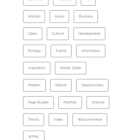
Articles
Audio
Business
Clean
Culture
Development
Ecology
Events
Information
Inspiration
Master Slider
Modern
Nature
Opportunities
Page Builder
Portfolio
Science
Trends
Video
Woocommerce
WPML